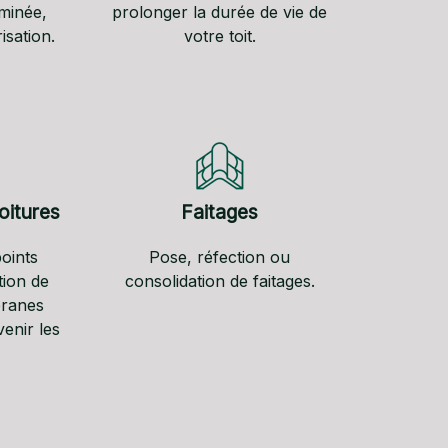
minée,
prolonger la durée de vie de
isation.
votre toit.
oitures
Faitages
oints
Pose, réfection ou
tion de
consolidation de faitages.
ranes
enir les